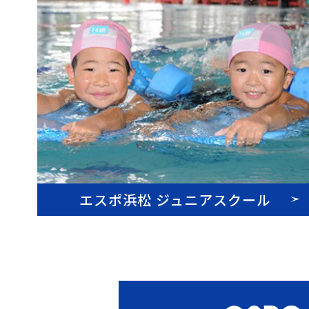
エスポ浜松
ジュニアスクール